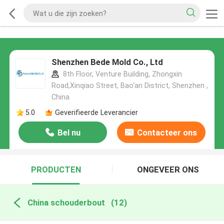
Shenzhen Bede Mold Co., Ltd
8th Floor, Venture Building, Zhongxin
Road,Xinqiao Street, Bao'an District, Shenzhen ,
China
5.0
Geverifieerde Leverancier
Bel nu
Contacteer ons
PRODUCTEN
ONGEVEER ONS
China schouderbout
(12)