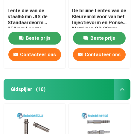
Lente die van de
De bruine Lentes van de
staal65mn JIS de
Kleurenrol voor van het
Standaardvorm
Injectievorm en Ponsen
350mm Lengte
Matrijzen OD 30mm
schilderen
Lading 360KG
Beste prijs
Beste prijs
Contacteer ons
Contacteer ons
Gidspijler
(10)