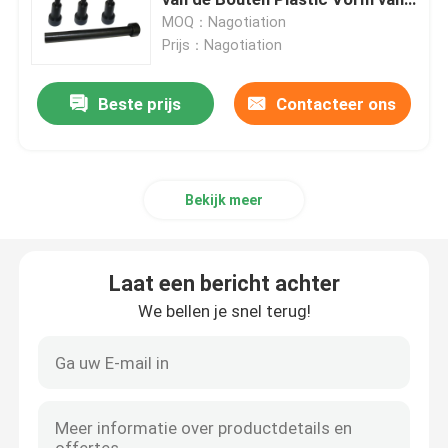
de grenslossing
MOQ：Nagotiation
Prijs：Nagotiation
de vorm van scheidingssloten
Beste prijs
Contacteer ons
Uitwerperkoker
gidsstruik
Bekijk meer
moeren en bouten
Laat een bericht achter
AISG-schakelaar
We bellen je snel terug!
de snijder van de eindmolen
roestvrij staalbout