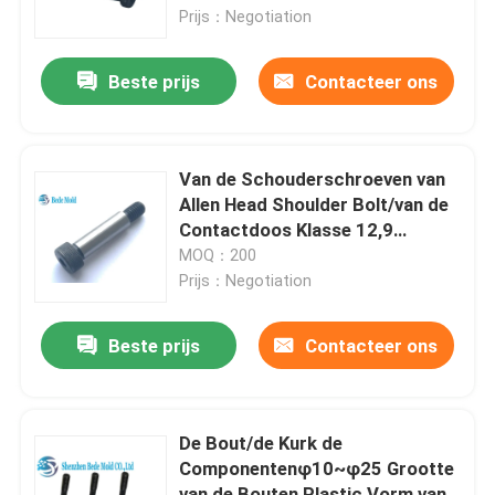
Prijs：Negotiation
Producten
Beste prijs
Contacteer ons
De Componenten van de precisievorm
Van de Schouderschroeven van
de vormlente
Allen Head Shoulder Bolt/van de
Contactdoos Klasse 12,9
ISO7379-Norm
MOQ：200
Gidspijler
Prijs：Negotiation
Uitwerperspelden
Beste prijs
Contacteer ons
schouderbout
De Bout/de Kurk de
Componentenφ10~φ25 Grootte
Sprue Ring
van de Bouten Plastic Vorm van