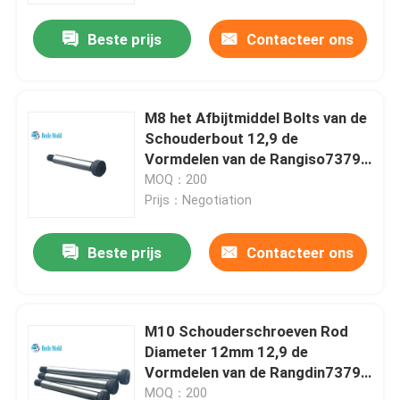
Beste prijs
Contacteer ons
M8 het Afbijtmiddel Bolts van de
Schouderbout 12,9 de
Vormdelen van de Rangiso7379
Injectie
MOQ：200
Prijs：Negotiation
Beste prijs
Contacteer ons
Thuis
M10 Schouderschroeven Rod
Over ons
Diameter 12mm 12,9 de
Vormdelen van de Rangdin7379
Injectie
Contacten
MOQ：200