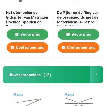
Het stempelen de
De Pijler en de Ring van
Gidspijler van Matrijzen
de precisiegids met de
Hoekige Spelden en
Materialen58~62hrc
Plastic de
Hardheid van
Vormcomponenten van
Oliegroove 20cr
Beste prijs
Beste prijs
Bush
Contacteer ons
Contacteer ons
Uitwerperspelden
(15)