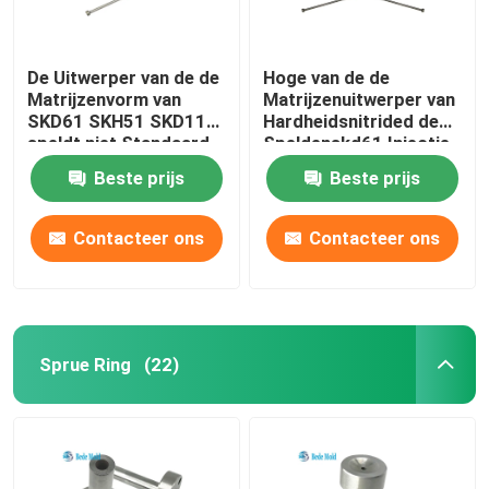
De Uitwerper van de de
Hoge van de de
Matrijzenvorm van
Matrijzenuitwerper van
SKD61 SKH51 SKD11
Hardheidsnitrided de
speldt niet Standaard
Speldenskd61 Injectie
het Vormen Spelden
Beste prijs
Beste prijs
Contacteer ons
Contacteer ons
Sprue Ring
(22)