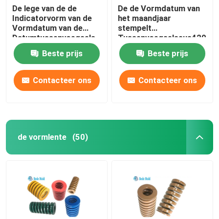
De lege van de de
De de Vormdatum van
Indicatorvorm van de
het maandjaar
Vormdatum van de
stempelt
Datumtussenvoegsels
Tussenvoegselssus420
SUS420 Norm van de
Materialen 48~52HRC
Beste prijs
Beste prijs
Materialentaiwan
Contacteer ons
Contacteer ons
de vormlente
(50)