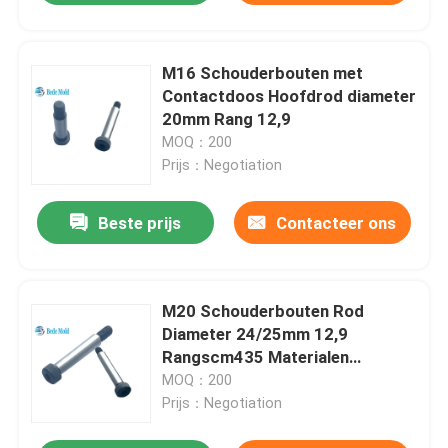
M16 Schouderbouten met
Contactdoos Hoofdrod diameter
20mm Rang 12,9
MOQ：200
Prijs：Negotiation
Beste prijs
Contacteer ons
M20 Schouderbouten Rod
Diameter 24/25mm 12,9
Rangscm435 Materialen
33~38HRC
MOQ：200
Prijs：Negotiation