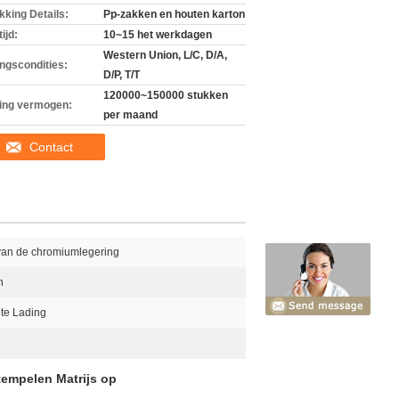
kking Details:
Pp-zakken en houten karton
ijd:
10~15 het werkdagen
Western Union, L/C, D/A,
ingscondities:
D/P, T/T
120000~150000 stukken
ing vermogen:
per maand
Contact
 van de chromiumlegering
n
te Lading
tempelen Matrijs op