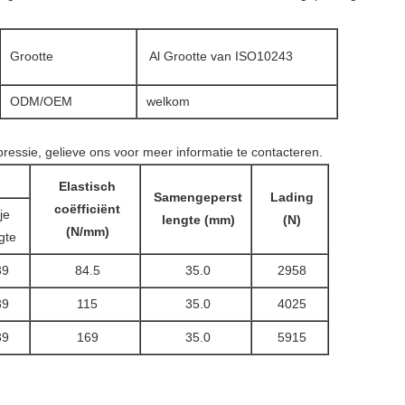
Grootte
Al Grootte van ISO10243
ODM/OEM
welkom
pressie, gelieve ons voor meer informatie te contacteren.
Elastisch
Samengeperst
Lading
coëfficiënt
ije
lengte (mm)
(N)
(N/mm)
gte
39
84.5
35.0
2958
39
115
35.0
4025
39
169
35.0
5915