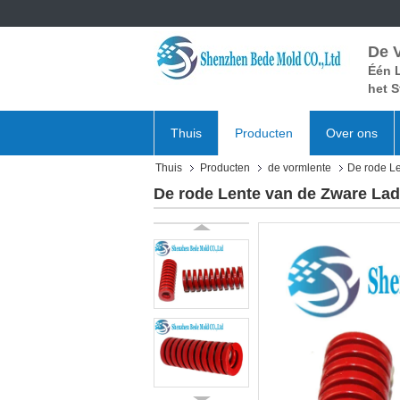
De 
Één L
het S
Thuis
Producten
Over ons
Thuis
Producten
de vormlente
De rode Le
De rode Lente van de Zware Ladi