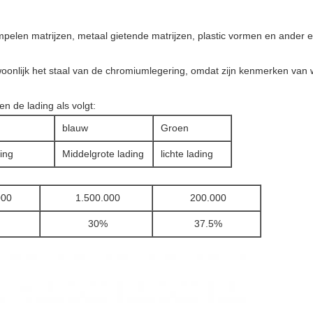
mpelen matrijzen, metaal gietende matrijzen, plastic vormen en ander e
ewoonlijk het staal van de chromiumlegering, omdat zijn kenmerken van
en de lading als volgt:
blauw
Groen
ing
Middelgrote lading
lichte lading
000
1.500.000
200.000
30%
37.5%