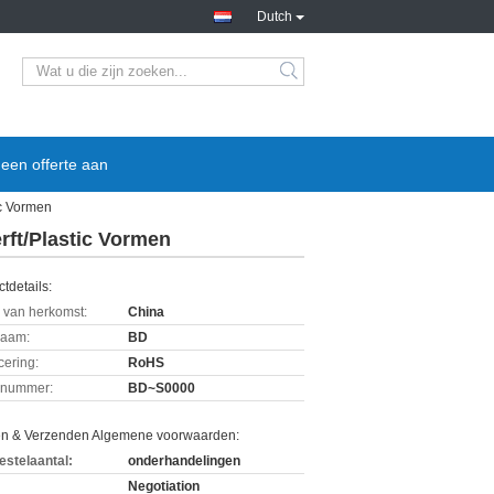
Dutch
een offerte aan
ic Vormen
rft/Plastic Vormen
tdetails:
 van herkomst:
China
aam:
BD
icering:
RoHS
lnummer:
BD~S0000
en & Verzenden Algemene voorwaarden:
estelaantal:
onderhandelingen
Negotiation