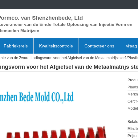
Vormco. van Shenzhenbede, Ltd
everancier van de Einde Totale Oplossing van Injectie Vorm en
tempelen Matrijzen
Fabrieksreis
Kwaliteitscontrole
Contacteer ons
Vraag 
nte van de Zware Ladingsvorm voor het Afgietsel van de Metaalmatrijs sterft/Plast
ngsvorm voor het Afgietsel van de Metaalmatrijs ste
Produc
Plaats
Merkn
Certif
Mode
Betal
Min. b
Prijs: