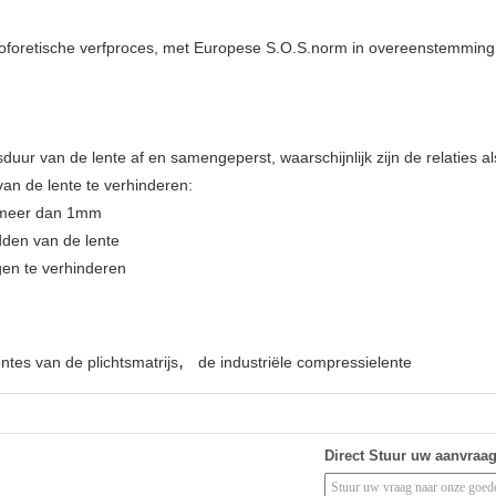
oforetische verfproces, met Europese S.O.S.norm in overeenstemming 
duur van de lente af en samengeperst, waarschijnlijk zijn de relaties 
an de lente te verhinderen:
e meer dan 1mm
dden van de lente
gen te verhinderen
,
entes van de plichtsmatrijs
de industriële compressielente
Direct Stuur uw aanvraa