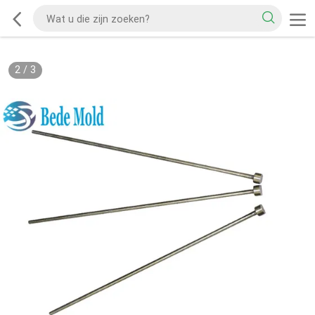
2
/
3