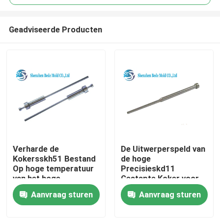
Geadviseerde Producten
Verharde de
De Uitwerperspeld van
Huis
Kokersskh51 Bestand
de hoge
Op hoge temperatuur
Precisieskd11
van het hoge
Gestapte Koker voor
Producten
snelheidsstaal
Plastic Injectievorm
Aanvraag sturen
Aanvraag sturen
Ongeveer ons