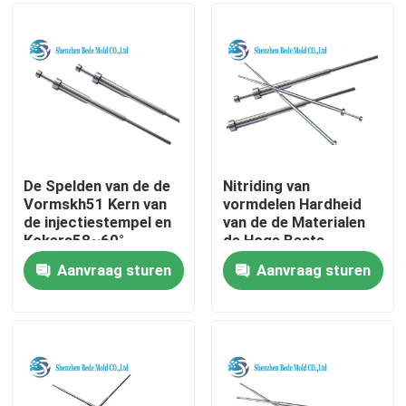
Fabrieksreis
Kwaliteitscontrole
Contacteer ons
De Spelden van de de
Nitriding van
Vormskh51 Kern van
vormdelen Hardheid
de injectiestempel en
van de de Materialen
Nieuws
Kokers58~60°
de Hoge Beste
Hardheidsoem/ODM
Intensiteit van de
Aanvraag sturen
Aanvraag sturen
Uitwerperkoker
Verzoek om een Citaat
SKD61
De Componenten van de precisievorm
Gidspijler en Ringen