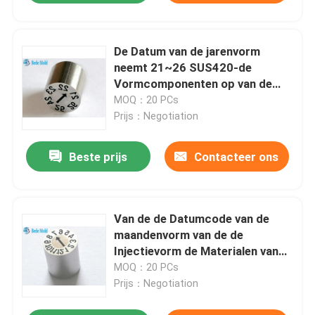
De Datum van de jarenvorm
neemt 21~26 SUS420-de
Vormcomponenten op van de
Materialenprecisie
MOQ：20 PCs
Prijs：Negotiation
Beste prijs
Contacteer ons
Van de de Datumcode van de
maandenvorm van de de
Injectievorm de Materialen van
het het Gebruiksroestvrije staal
MOQ：20 PCs
SUS420
Prijs：Negotiation