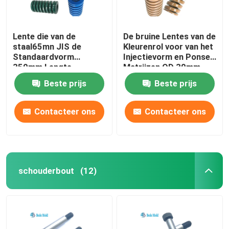
Lente die van de
De bruine Lentes van de
staal65mn JIS de
Kleurenrol voor van het
Standaardvorm
Injectievorm en Ponsen
350mm Lengte
Matrijzen OD 30mm
schilderen
Lading 360KG
Beste prijs
Beste prijs
Contacteer ons
Contacteer ons
schouderbout
(12)