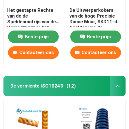
Het gestapte Rechte
De Uitwerperkokers
van de de
van de hoge Precisie
Speldenmatrijs van de
Dunne Muur, SKD11-de
Vormuitwerper het
Spelden van de
Vingerhoedjeinjectie
Materialenkern en
Beste prijs
Beste prijs
Vormen
Kokers
Contacteer ons
Contacteer ons
De vormlente ISO10243
(12)