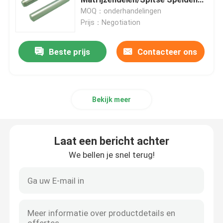
die met Internel-Draad de plaats
MOQ：onderhandelingen
bepalen van
Prijs：Negotiation
Sprue Ring
Beste prijs
Contacteer ons
de vorm van scheidingssloten
moeren en bouten
Bekijk meer
AISG-schakelaar
Laat een bericht achter
de snijder van de eindmolen
We bellen je snel terug!
roestvrij staalbout
Hexuitdraai Zeer belangrijke Moersleutel