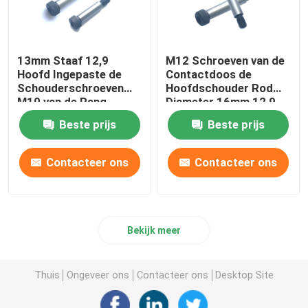
13mm Staaf 12,9
M12 Schroeven van de
Hoofd Ingepaste de
Contactdoos de
Schouderschroeven
Hoofdschouder Rod
M10 van de Rang
Diameter 16mm 12,9
Hexagon Contactdoos
Rang DIN7379
Beste prijs
Beste prijs
Contacteer ons
Contacteer ons
Bekijk meer
Thuis
Ongeveer ons
Contacteer ons
Desktop Site