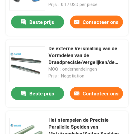
Vormen
Prijs：0.17 USD per piece
Producten
Beste prijs
Contacteer ons
De Componenten van de precisievorm
De externe Versmalling van de
Gidspijler en Ringen
Vormdelen van de
Draadprecisie/vergelijken/de
Aangepaste Materialen van
MOQ：onderhandelingen
Ejector Pins And Sleeves
Penspelden DIN Norm
Prijs：Negotiation
De vormlente ISO10243
Beste prijs
Contacteer ons
De vormlente JIS B5012
Het stempelen de Precisie
Parallelle Spelden van
schouderbout
Matrijzendelen/Spitse Spelden