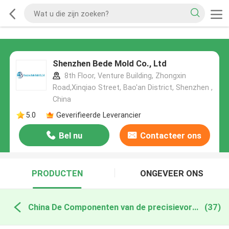
Shenzhen Bede Mold Co., Ltd
8th Floor, Venture Building, Zhongxin
Road,Xinqiao Street, Bao'an District, Shenzhen ,
China
5.0
Geverifieerde Leverancier
Bel nu
Contacteer ons
PRODUCTEN
ONGEVEER ONS
China De Componenten van de precisievorm
(37)