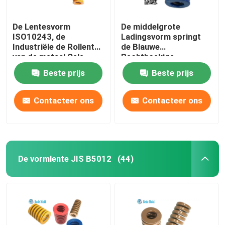
De Lentesvorm
De middelgrote
ISO10243, de
Ladingsvorm springt
Industriële de Rollentes
de Blauwe
van de metaal Gele
Rechthoekige
Matrijs van de
ISO10243 norm van de
Beste prijs
Beste prijs
Injectievorm
Kleurenb Reeks op
Contacteer ons
Contacteer ons
De vormlente JIS B5012
(44)