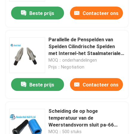
Beste prijs
Contacteer ons
Parallelle de Penspelden van
Spelden Cilindrische Spelden
met Internel-het Staalmaterialen
van de Draadlegering
MOQ：onderhandelingen
Prijs：Negotiation
Beste prijs
Contacteer ons
Thuis
Scheiding de op hoge
Over ons
temperatuur van de
Weerstandsvorm sluit pa-66
Materialen voor Injectie het
Contacten
MOQ：500 stuks