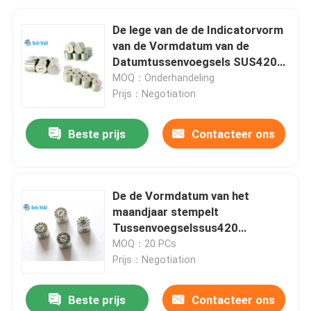
De lege van de de Indicatorvorm
van de Vormdatum van de
Datumtussenvoegsels SUS420
Norm van de Materialentaiwan
MOQ：Onderhandeling
Prijs：Negotiation
Beste prijs
Contacteer ons
De de Vormdatum van het
maandjaar stempelt
Tussenvoegselssus420
Materialen 48~52HRC
MOQ：20 PCs
Prijs：Negotiation
Beste prijs
Contacteer ons