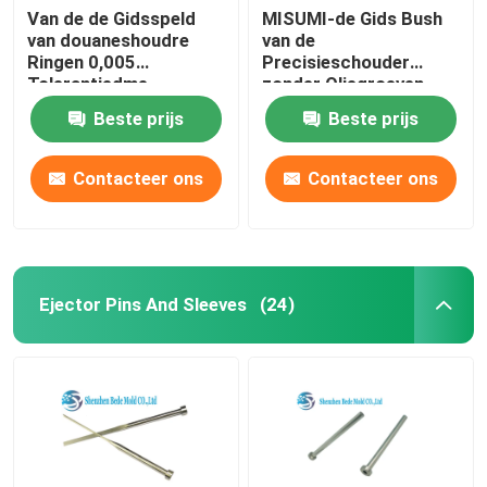
Van de de Gidsspeld
MISUMI-de Gids Bush
van douaneshoudre
van de
Ringen 0,005
Precisieschouder
Tolerantiedme
zonder Oliegroeven
Standaardvorm
voor het Stempelen
Beste prijs
Beste prijs
Matrijzen
Contacteer ons
Contacteer ons
Ejector Pins And Sleeves
(24)