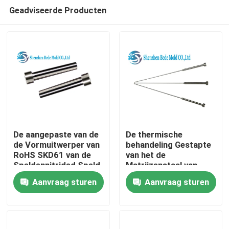
Geadviseerde Producten
De aangepaste van de
De thermische
de Vormuitwerper van
behandeling Gestapte
RoHS SKD61 van de
van het de
Thuis
Speldennitrided Speld
Matrijzenstaal van
van de de
Uitwerperspelden
Aanvraag sturen
Aanvraag sturen
Matrijzenstempel
SKD61 Hete Vormende
Over ons
Spelden
Contacten