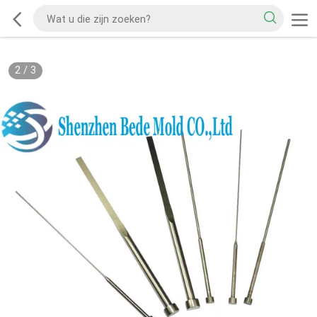
2
/
3