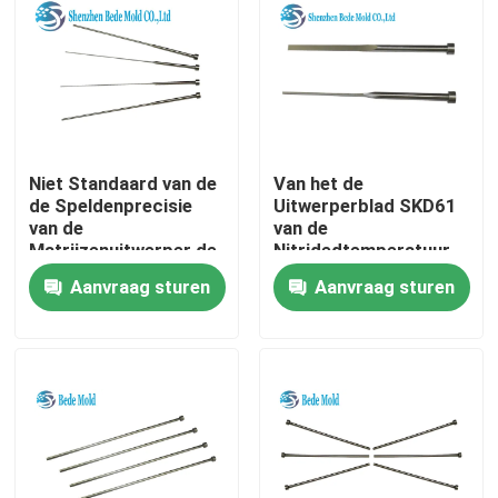
Producten
De Componenten van de precisievorm
Niet Standaard van de
Van het de
de vormlente
de Speldenprecisie
Uitwerperblad SKD61
van de
van de
Matrijzenuitwerper de
Nitridedtemperatuur
Vormdelen Nitrided
Bestand Plastic de
Gidspijler
Aanvraag sturen
Aanvraag sturen
Injectievorm
Uitwerperspelden
schouderbout
Sprue Ring