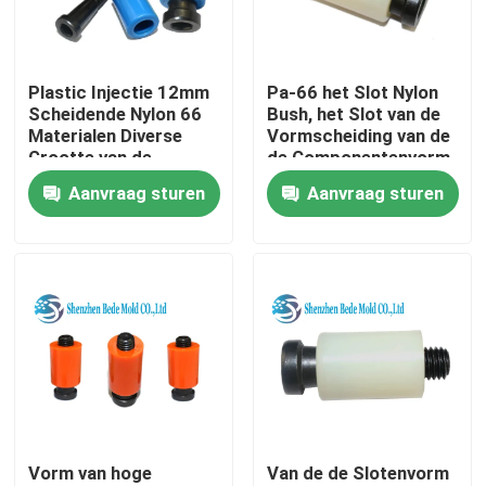
Producten
Plastic Injectie 12mm
Pa-66 het Slot Nylon
Scheidende Nylon 66
Bush, het Slot van de
De Componenten van de precisievorm
Materialen Diverse
Vormscheiding van de
Grootte van de
de Componentenvorm
Slotenvorm
van de Precisievorm
Aanvraag sturen
Aanvraag sturen
Gidspijler en Ringen
Ejector Pins And Sleeves
De vormlente ISO10243
De vormlente JIS B5012
Vorm van hoge
Van de de Slotenvorm
schouderbout