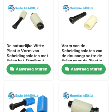
De natuurlijke Witte
Vorm van de
Plastic Vorm van
Scheidingssloten van
Scheidingssloten met
de douanegrootte de
Nylon het Staalbout
Nylon voor de Plastic
van de Kokerlegering
Delen van de
Aanvraag sturen
Aanvraag sturen
Injectievorm
Thuis
Over ons
Contacten