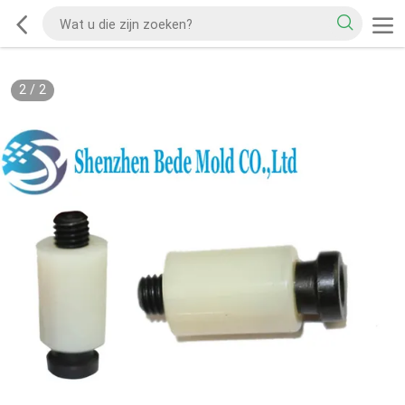
2
/
2