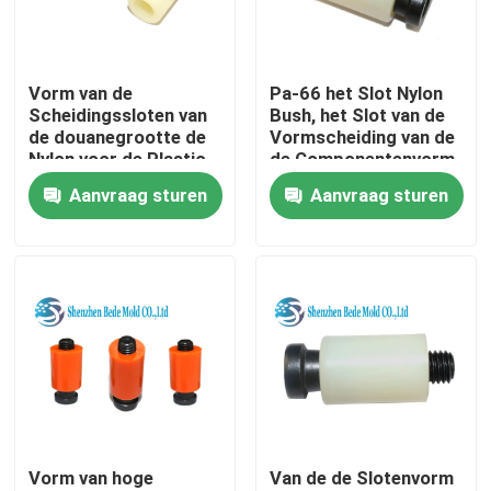
Fabrieksreis
Vorm van de
Pa-66 het Slot Nylon
Scheidingssloten van
Bush, het Slot van de
Kwaliteitscontrole
de douanegrootte de
Vormscheiding van de
Nylon voor de Plastic
de Componentenvorm
Delen van de
van de Precisievorm
Aanvraag sturen
Aanvraag sturen
Contacteer ons
Injectievorm
Nieuws
Verzoek om een Citaat
De Componenten van de precisievorm
Vorm van hoge
Van de de Slotenvorm
Gidspijler en Ringen