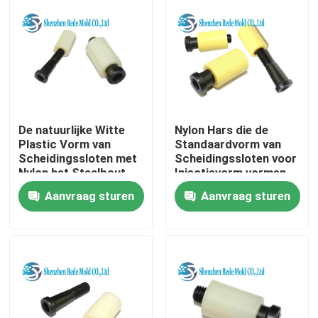
De natuurlijke Witte
Nylon Hars die de
Plastic Vorm van
Standaardvorm van
Scheidingssloten met
Scheidingssloten voor
Nylon het Staalbout
Injectievorm vormen
van de Kokerlegering
Aanvraag sturen
Aanvraag sturen
Huis
Producten
Ongeveer ons