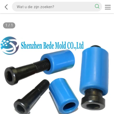
1
/
1