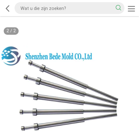
2
/
2