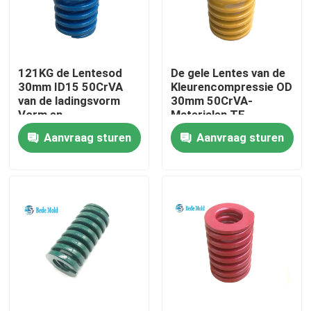
Fabrieksreis
121KG de Lentesod
De gele Lentes van de
Kwaliteitscontrole
30mm ID15 50CrVA
Kleurencompressie OD
van de ladingsvorm
30mm 50CrVA-
Vorm en
Materialen TF
Contacteer ons
Matrijzencomponenten
Aanvraag sturen
Aanvraag sturen
Nieuws
Verzoek om een Citaat
De Componenten van de precisievorm
Gidspijler en Ringen