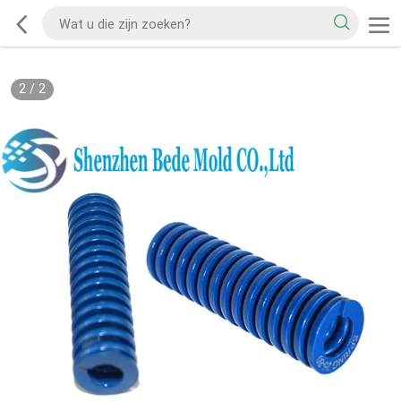
2
/
2