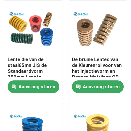
Lente die van de
De bruine Lentes van
staal65mn JIS de
de Kleurenrol voor van
Standaardvorm
het Injectievorm en
350mm Lengte
Ponsen Matrijzen OD
schilderen
30mm Lading 360KG
Aanvraag sturen
Aanvraag sturen
Huis
Producten
Ongeveer ons